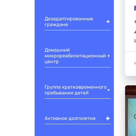
Дезадаптированные
граждане
Домашний
микрореабилитационный
центр
Группа кратковременного
пребывания детей
Активное долголетие