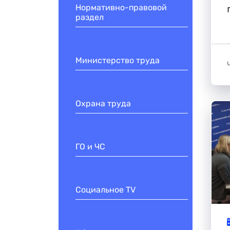
Нормативно-правовой
раздел
Министерство труда
Охрана труда
ГО и ЧС
Социальное TV