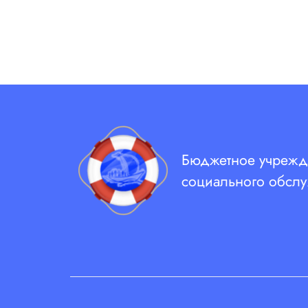
Бюджетное учрежд
социального обслу