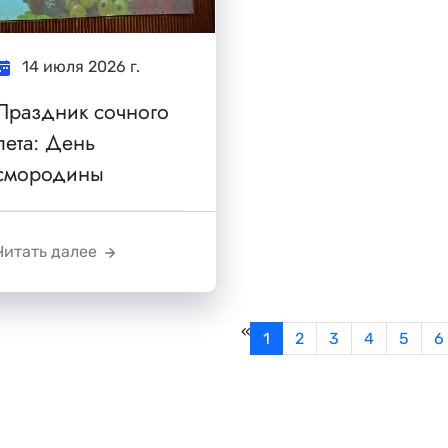
14 июля 2026 г.
Праздник сочного
лета: День
смородины
Читать далее
«
1
2
3
4
5
6