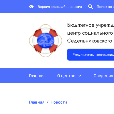
Версия для слабовидящих
Поиск по 
Бюджетное учрежд
центр социального
Седельниковского
Результататы независи
Главная
О центре
Сведения
Главная
Новости