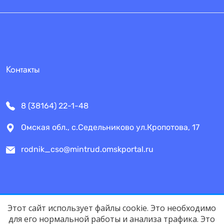
Контакты
8 (38164) 22-1-48
Омская обл., с.Седельниково ул.Кропотова, 17
rodnik_cso@mintrud.omskportal.ru
Этот сайт использует файлы cookie. Это необходимо
Поиск по сайту
для его нормальной работы и анализа трафика. Это